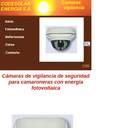
Camaras
CODESOLAR
vigilancia
ENERGIA S.A.
PC
CSO
Cámaras de vigilancia de seguridad
para camaroneras con energía
fotovoltaica