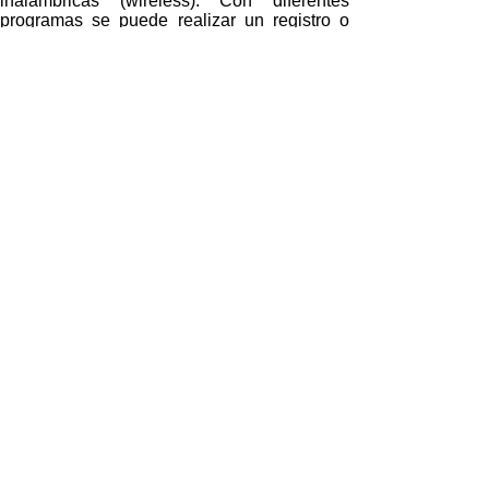
inalámbricas (wireless). Con diferentes
programas se puede realizar un registro o
análisis de movimientos y ubicaciones en la
computadora.
La energia solar fotovoltaica se aplica para
garantizar la autonomia electrica de los
sistemas.
Comuníquese con nosotros por más detalles.
::::::::
0984989688
CodeSolarEnergia S. A.
Comunicación Desarrollo Tecnología
y Energía Solar
Quito
, Ecuador, Sudamérica