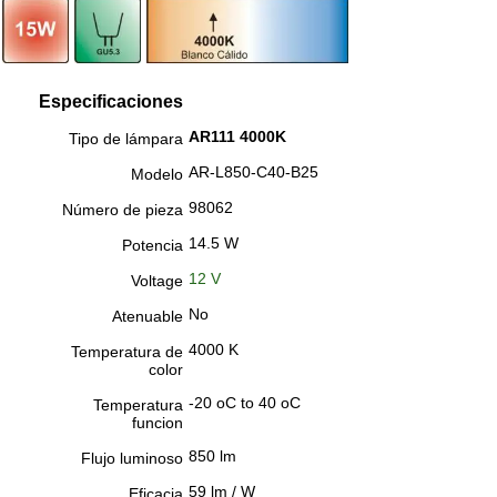
Especificaciones
AR111 4000K
Tipo de lámpara
AR-L850-C40-B25
Modelo
98062
Número de pieza
14.5 W
Potencia
12 V
Voltage
No
Atenuable
4000 K
Temperatura de
color
-20 oC to 40 oC
Temperatura
funcion
850 lm
Flujo luminoso
59 lm / W
Eficacia