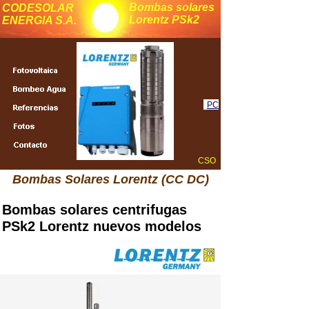
Bombas solares
CODESOLAR
Lorentz PSk2
ENERGIA S.A.
PC
CSO
Bombas Solares Lorentz (CC DC)
Bombas solares centrifugas
PSk2 Lorentz nuevos modelos
Importador distribuidor oficial